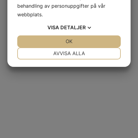
behandling av personuppgifter på vår
webbplats.
VISA
DETALJER
JA
NEJ
OK
JA
NEJ
NÖDVÄNDIG
INSTÄLLNINGAR
AVVISA ALLA
JA
NEJ
JA
NEJ
MARKNADSFÖRING
STATISTIK