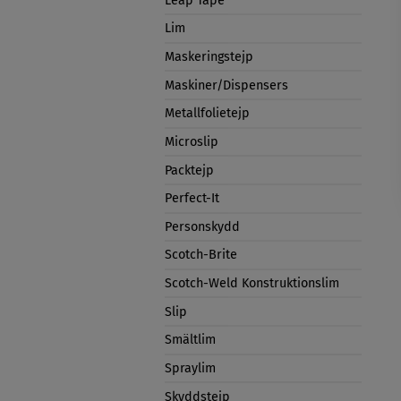
Leap Tape
Lim
Maskeringstejp
Maskiner/Dispensers
Metallfolietejp
Microslip
Packtejp
Perfect-It
Personskydd
Scotch-Brite
Scotch-Weld Konstruktionslim
Slip
Smältlim
Spraylim
Skyddstejp