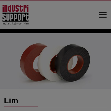
Hem
Om oss
Kundtjänst
Produkter
Nyheter
Kontakt
Lim