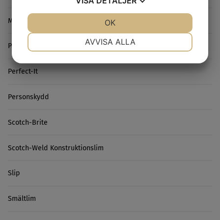
VISA
DETALJER
Microslip
JA
NEJ
OK
JA
NEJ
NÖDVÄNDIG
INSTÄLLNINGAR
AVVISA ALLA
Packtejp
JA
NEJ
JA
NEJ
Perfect-It
MARKNADSFÖRING
STATISTIK
Personskydd
Scotch-Brite
Scotch-Weld Konstruktionslim
Slip
Smältlim