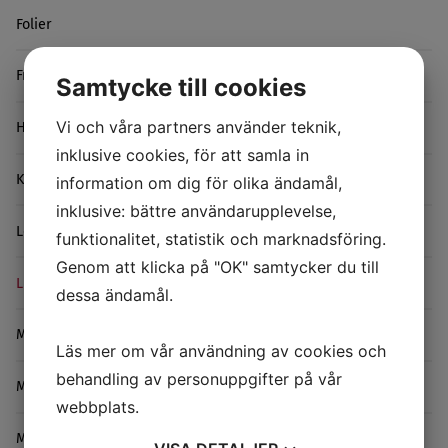
Folier
Friktionsreducerande taper
Samtycke till cookies
Vi och våra partners använder teknik,
Halkskydd
inklusive cookies, för att samla in
Kardborre
information om dig för olika ändamål,
inklusive: bättre användarupplevelse,
Leap Tape
funktionalitet, statistik och marknadsföring.
Genom att klicka på "OK" samtycker du till
Lim
dessa ändamål.
Maskeringstejp
Läs mer om vår användning av cookies och
behandling av personuppgifter på vår
Maskiner/Dispensers
webbplats.
Metallfolietejp