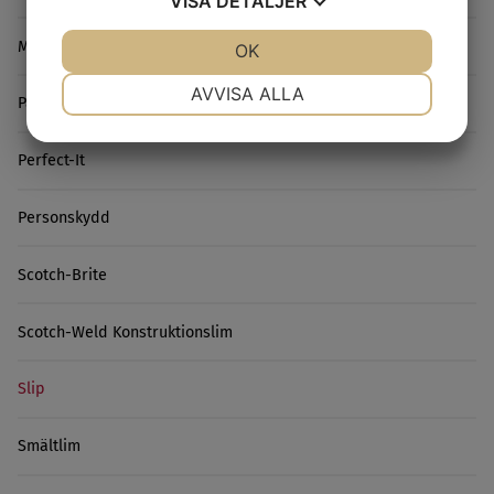
VISA
DETALJER
Microslip
JA
NEJ
OK
JA
NEJ
NÖDVÄNDIG
INSTÄLLNINGAR
AVVISA ALLA
Packtejp
JA
NEJ
JA
NEJ
Perfect-It
MARKNADSFÖRING
STATISTIK
Personskydd
Scotch-Brite
Scotch-Weld Konstruktionslim
Slip
Smältlim