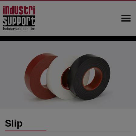
Hem
Om oss
Kundtjänst
Produkter
Nyheter
Kontakt
Slip