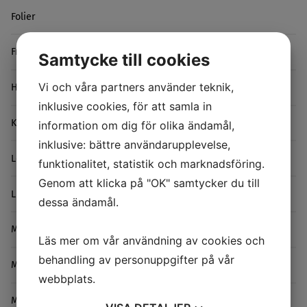
Folier
Friktionsreducerande taper
Samtycke till cookies
Vi och våra partners använder teknik,
Halkskydd
inklusive cookies, för att samla in
Kardborre
information om dig för olika ändamål,
inklusive: bättre användarupplevelse,
Leap Tape
funktionalitet, statistik och marknadsföring.
Genom att klicka på "OK" samtycker du till
Lim
dessa ändamål.
Maskeringstejp
Läs mer om vår användning av cookies och
behandling av personuppgifter på vår
Maskiner/Dispensers
webbplats.
Metallfolietejp