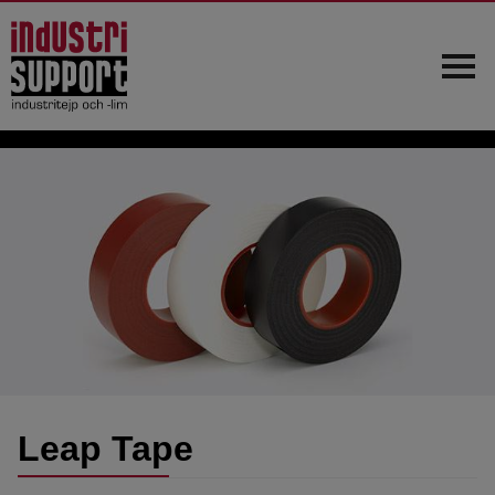
Hem
Om oss
Kundtjänst
Produkter
Nyheter
Kontakt
Leap Tape