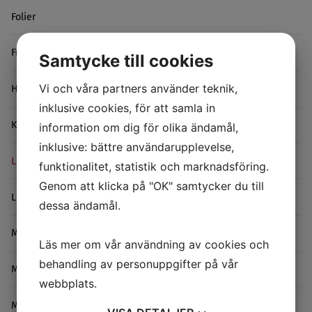
Folier
Friktionsreducerande taper
Samtycke till cookies
Vi och våra partners använder teknik,
Halkskydd
inklusive cookies, för att samla in
Kardborre
information om dig för olika ändamål,
inklusive: bättre användarupplevelse,
Leap Tape
funktionalitet, statistik och marknadsföring.
Genom att klicka på "OK" samtycker du till
Lim
dessa ändamål.
Maskeringstejp
Läs mer om vår användning av cookies och
behandling av personuppgifter på vår
Maskiner/Dispensers
webbplats.
Metallfolietejp