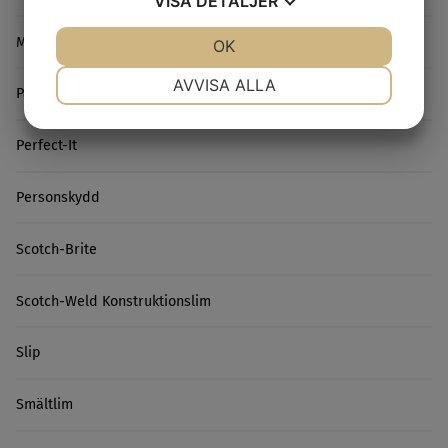
VISA
DETALJER
Microslip
JA
NEJ
OK
JA
NEJ
NÖDVÄNDIG
INSTÄLLNINGAR
AVVISA ALLA
Packtejp
JA
NEJ
JA
NEJ
Perfect-It
MARKNADSFÖRING
STATISTIK
Personskydd
Scotch-Brite
Scotch-Weld Konstruktionslim
Slip
Smältlim